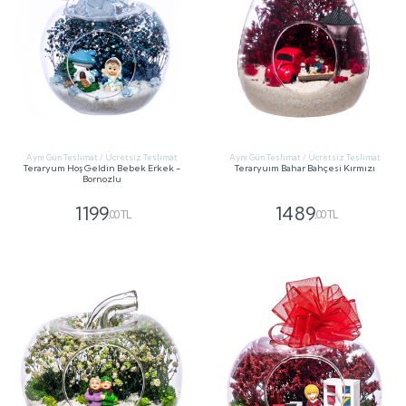
Aynı Gün Teslimat / Ücretsiz Teslimat
Aynı Gün Teslimat / Ücretsiz Teslimat
Teraryum Hoş Geldin Bebek Erkek -
Teraryuım Bahar Bahçesi Kırmızı
Bornozlu
1199
1489
,00 TL
,00 TL
GÖNDER
GÖNDER