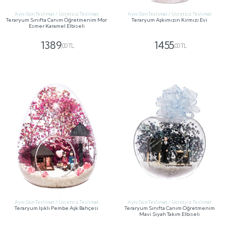
Aynı Gün Teslimat / Ücretsiz Teslimat
Aynı Gün Teslimat / Ücretsiz Teslimat
Teraryum Sınıfta Canım Öğretmenim Mor
Teraryum Aşkımızın Kırmızı Evi
Esmer Karamel Elbiseli
1389
1455
,00 TL
,00 TL
GÖNDER
GÖNDER
Aynı Gün Teslimat / Ücretsiz Teslimat
Aynı Gün Teslimat / Ücretsiz Teslimat
Teraryum Işıklı Pembe Aşk Bahçesi
Teraryum Sınıfta Canım Öğretmenim
Mavi Siyah Takım Elbiseli