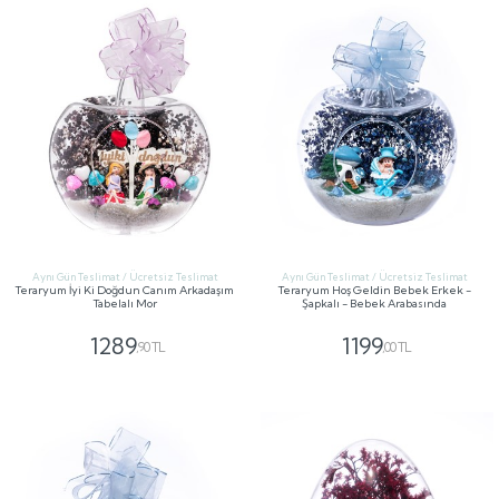
Aynı Gün Teslimat / Ücretsiz Teslimat
Aynı Gün Teslimat / Ücretsiz Teslimat
Teraryum İyi Ki Doğdun Canım Arkadaşım
Teraryum Hoş Geldin Bebek Erkek -
Tabelalı Mor
Şapkalı - Bebek Arabasında
1289
1199
,90 TL
,00 TL
GÖNDER
GÖNDER