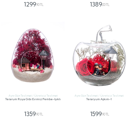
1299
1389
,90 TL
,00 TL
GÖNDER
GÖNDER
Aynı Gün Teslimat / Ücretsiz Teslimat
Aynı Gün Teslimat / Ücretsiz Teslimat
Terarum Rüya Gibi Evimiz Pembe-Işıklı
Teraryum Aşkım-1
1359
1599
,90 TL
,90 TL
GÖNDER
GÖNDER