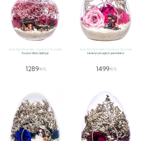
Aynı Gün Teslimat / Ücretsiz Teslimat
Aynı Gün Teslimat / Ücretsiz Teslimat
huzur dolu bahçe
teraryum aşkın pembesi
1289
1499
,90 TL
,90 TL
GÖNDER
GÖNDER