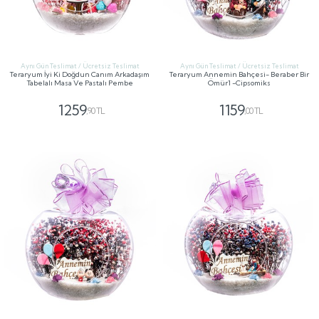
Aynı Gün Teslimat / Ücretsiz Teslimat
Aynı Gün Teslimat / Ücretsiz Teslimat
Teraryum İyi Ki Doğdun Canım Arkadaşım
Teraryum Annemin Bahçesi- Beraber Bir
Tabelalı Masa Ve Pastalı Pembe
Ömür1 -Cipsomiks
1259
1159
,90 TL
,00 TL
GÖNDER
GÖNDER