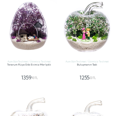
Aynı Gün Teslimat / Ücretsiz Teslimat
Aynı Gün Teslimat / Ücretsiz Teslimat
Terarum Rüya Gibi Evimiz Mor Işıklı
Buluşmanın Tadı
1359
1255
,90 TL
,00 TL
GÖNDER
GÖNDER