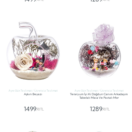
GÖNDER
GÖNDER
Aynı Gün Teslimat / Ücretsiz Teslimat
Aynı Gün Teslimat / Ücretsiz Teslimat
Aşkın Beyazı
Teraryum İyi Ki Doğdun Canım Arkadaşım
Tabelalı Masa Ve Pastalı Mor
1499
1289
,90 TL
,90 TL
GÖNDER
GÖNDER