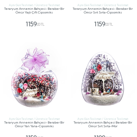
Aynı Gün Teslimat / Ücretsiz Teslimat
Aynı Gün Teslimat / Ücretsiz Teslimat
Teraryum Annemin Bahçesi- Beraber Bir
Teraryum Annemin Bahçesi- Beraber Bir
Ömür Yaşlı Çift Cipsomiks
Ömür Sırt Sırta-Cipsomiks
1159
1159
,00 TL
,00 TL
GÖNDER
GÖNDER
Aynı Gün Teslimat / Ücretsiz Teslimat
Aynı Gün Teslimat / Ücretsiz Teslimat
Teraryum Annemin Bahçesi- Beraber Bir
Teraryum Annemin Bahçesi Beraber Bir
Ömür Yan Yana-Cipsomiks
Ömür Sırt Sırta-Mor