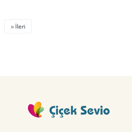
GÖNDER
Next
» İleri