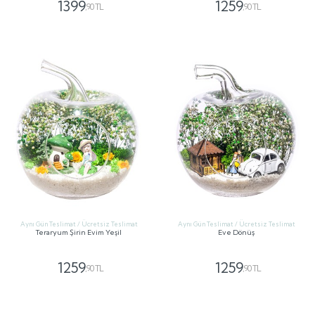
1399
1259
,90 TL
,90 TL
GÖNDER
GÖNDER
Aynı Gün Teslimat / Ücretsiz Teslimat
Aynı Gün Teslimat / Ücretsiz Teslimat
Teraryum Şirin Evim Yeşil
Eve Dönüş
1259
1259
,90 TL
,90 TL
GÖNDER
GÖNDER