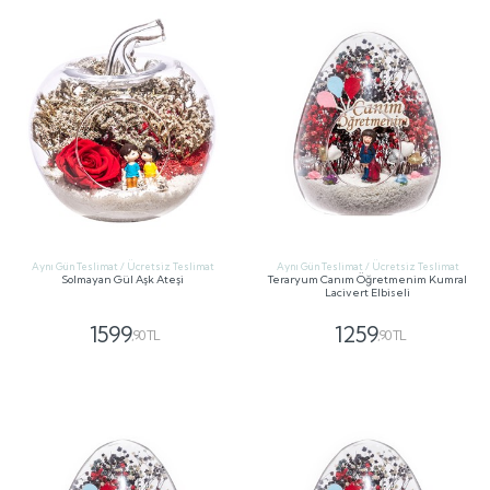
Aynı Gün Teslimat / Ücretsiz Teslimat
Aynı Gün Teslimat / Ücretsiz Teslimat
Solmayan Gül Aşk Ateşi
Teraryum Canım Öğretmenim Kumral
Lacivert Elbiseli
1599
1259
,90 TL
,90 TL
GÖNDER
GÖNDER