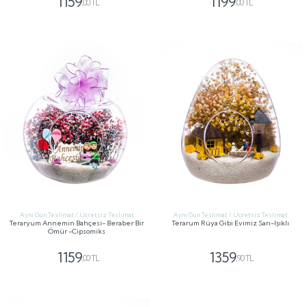
1159
1199
,00 TL
,00 TL
GÖNDER
GÖNDER
Aynı Gün Teslimat / Ücretsiz Teslimat
Aynı Gün Teslimat / Ücretsiz Teslimat
Teraryum Annemin Bahçesi- Beraber Bir
Terarum Rüya Gibi Evimiz Sarı-Işıklı
Ömür -Cipsomiks
1159
1359
,00 TL
,90 TL
GÖNDER
GÖNDER