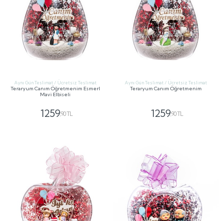
Aynı Gün Teslimat / Ücretsiz Teslimat
Aynı Gün Teslimat / Ücretsiz Teslimat
Teraryum Canım Öğretmenim Esmerl
Teraryum Canım Öğretmenim
Mavi Elbiseli
1259
1259
,90 TL
,90 TL
GÖNDER
GÖNDER