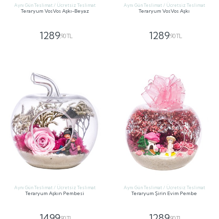
Aynı Gün Teslimat / Ücretsiz Teslimat
Aynı Gün Teslimat / Ücretsiz Teslimat
Teraryum VosVos Aşkı-Beyaz
Teraryum VosVos Aşkı
1289
1289
,90 TL
,90 TL
GÖNDER
GÖNDER
Aynı Gün Teslimat / Ücretsiz Teslimat
Aynı Gün Teslimat / Ücretsiz Teslimat
Teraryum Aşkın Pembesi
Teraryum Şirin Evim Pembe
1499
1289
,90 TL
,90 TL