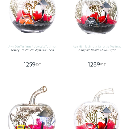
Aynı Gün Teslimat / Ücretsiz Teslimat
Aynı Gün Teslimat / Ücretsiz Teslimat
Teraryum VosVos Aşkı-Turuncu
Teraryum VosVos Aşkı-Siyah
1259
1289
,90 TL
,90 TL
GÖNDER
GÖNDER