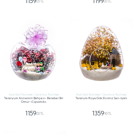
1159
1199
,00 TL
,00 TL
GÖNDER
GÖNDER
Aynı Gün Teslimat / Ücretsiz Teslimat
Aynı Gün Teslimat / Ücretsiz Teslimat
Teraryum Annemin Bahçesi- Beraber Bir
Terarum Rüya Gibi Evimiz Sarı-Işıklı
Ömür -Cipsomiks
1159
1359
,00 TL
,90 TL
GÖNDER
GÖNDER