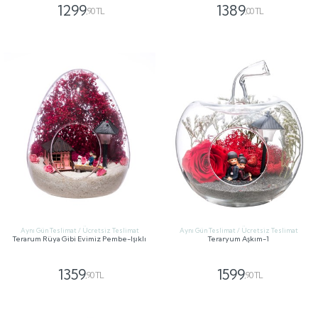
1299
1389
,90 TL
,00 TL
GÖNDER
GÖNDER
Aynı Gün Teslimat / Ücretsiz Teslimat
Aynı Gün Teslimat / Ücretsiz Teslimat
Terarum Rüya Gibi Evimiz Pembe-Işıklı
Teraryum Aşkım-1
1359
1599
,90 TL
,90 TL
GÖNDER
GÖNDER