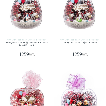
Aynı Gün Teslimat / Ücretsiz Teslimat
Aynı Gün Teslimat / Ücretsiz Teslimat
Teraryum Canım Öğretmenim Esmerl
Teraryum Canım Öğretmenim
Mavi Elbiseli
1259
1259
,90 TL
,90 TL
GÖNDER
GÖNDER