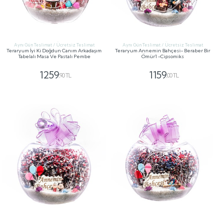
Aynı Gün Teslimat / Ücretsiz Teslimat
Aynı Gün Teslimat / Ücretsiz Teslimat
Teraryum İyi Ki Doğdun Canım Arkadaşım
Teraryum Annemin Bahçesi- Beraber Bir
Tabelalı Masa Ve Pastalı Pembe
Ömür1 -Cipsomiks
1259
1159
,90 TL
,00 TL
GÖNDER
GÖNDER