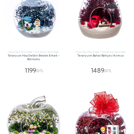
Aynı Gün Teslimat / Ücretsiz Teslimat
Aynı Gün Teslimat / Ücretsiz Teslimat
Teraryum Hoş Geldin Bebek Erkek -
Teraryuım Bahar Bahçesi Kırmızı
Bornozlu
1199
1489
,00 TL
,00 TL
GÖNDER
GÖNDER