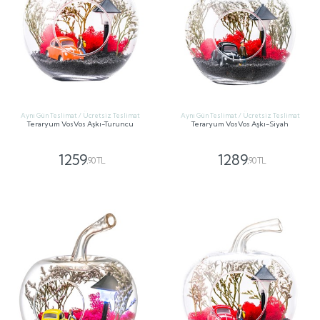
Aynı Gün Teslimat / Ücretsiz Teslimat
Aynı Gün Teslimat / Ücretsiz Teslimat
Teraryum VosVos Aşkı-Turuncu
Teraryum VosVos Aşkı-Siyah
1259
1289
,90 TL
,90 TL
GÖNDER
GÖNDER