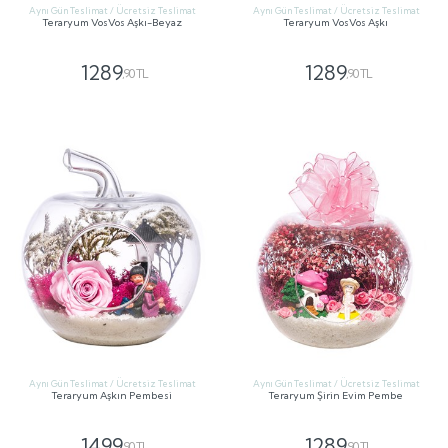
Aynı Gün Teslimat / Ücretsiz Teslimat
Aynı Gün Teslimat / Ücretsiz Teslimat
Teraryum VosVos Aşkı-Beyaz
Teraryum VosVos Aşkı
1289
1289
,90 TL
,90 TL
GÖNDER
GÖNDER
Aynı Gün Teslimat / Ücretsiz Teslimat
Aynı Gün Teslimat / Ücretsiz Teslimat
Teraryum Aşkın Pembesi
Teraryum Şirin Evim Pembe
1499
1289
,90 TL
,90 TL