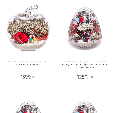
Aynı Gün Teslimat / Ücretsiz Teslimat
Aynı Gün Teslimat / Ücretsiz Teslimat
Solmayan Gül Aşk Ateşi
Teraryum Canım Öğretmenim Kumral
Lacivert Elbiseli
1599
1259
,90 TL
,90 TL
GÖNDER
GÖNDER