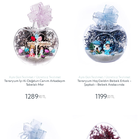
Aynı Gün Teslimat / Ücretsiz Teslimat
Aynı Gün Teslimat / Ücretsiz Teslimat
Teraryum İyi Ki Doğdun Canım Arkadaşım
Teraryum Hoş Geldin Bebek Erkek -
Tabelalı Mor
Şapkalı - Bebek Arabasında
1289
1199
,90 TL
,00 TL
GÖNDER
GÖNDER