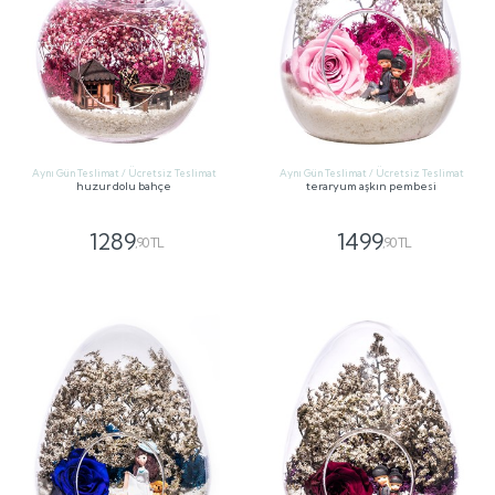
Aynı Gün Teslimat / Ücretsiz Teslimat
Aynı Gün Teslimat / Ücretsiz Teslimat
huzur dolu bahçe
teraryum aşkın pembesi
1289
1499
,90 TL
,90 TL
GÖNDER
GÖNDER