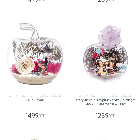
GÖNDER
GÖNDER
Aynı Gün Teslimat / Ücretsiz Teslimat
Aynı Gün Teslimat / Ücretsiz Teslimat
Aşkın Beyazı
Teraryum İyi Ki Doğdun Canım Arkadaşım
Tabelalı Masa Ve Pastalı Mor
1499
1289
,90 TL
,90 TL
GÖNDER
GÖNDER