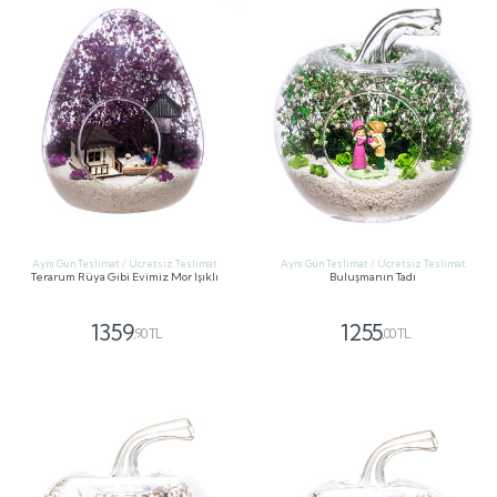
Aynı Gün Teslimat / Ücretsiz Teslimat
Aynı Gün Teslimat / Ücretsiz Teslimat
Terarum Rüya Gibi Evimiz Mor Işıklı
Buluşmanın Tadı
1359
1255
,90 TL
,00 TL
GÖNDER
GÖNDER