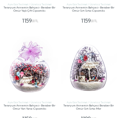
Aynı Gün Teslimat / Ücretsiz Teslimat
Aynı Gün Teslimat / Ücretsiz Teslimat
Teraryum Annemin Bahçesi- Beraber Bir
Teraryum Annemin Bahçesi- Beraber Bir
Ömür Yaşlı Çift Cipsomiks
Ömür Sırt Sırta-Cipsomiks
1159
1159
,00 TL
,00 TL
GÖNDER
GÖNDER
Aynı Gün Teslimat / Ücretsiz Teslimat
Aynı Gün Teslimat / Ücretsiz Teslimat
Teraryum Annemin Bahçesi- Beraber Bir
Teraryum Annemin Bahçesi Beraber Bir
Ömür Yan Yana-Cipsomiks
Ömür Sırt Sırta-Mor