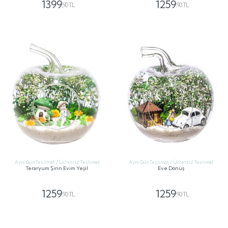
1399
1259
,90 TL
,90 TL
GÖNDER
GÖNDER
Aynı Gün Teslimat / Ücretsiz Teslimat
Aynı Gün Teslimat / Ücretsiz Teslimat
Teraryum Şirin Evim Yeşil
Eve Dönüş
1259
1259
,90 TL
,90 TL
GÖNDER
GÖNDER