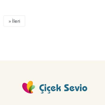
GÖNDER
Next
» İleri