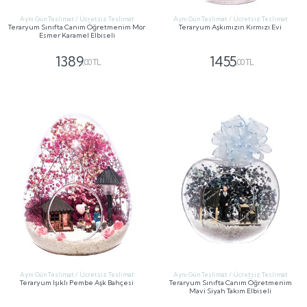
Aynı Gün Teslimat / Ücretsiz Teslimat
Aynı Gün Teslimat / Ücretsiz Teslimat
Teraryum Sınıfta Canım Öğretmenim Mor
Teraryum Aşkımızın Kırmızı Evi
Esmer Karamel Elbiseli
1389
1455
,00 TL
,00 TL
GÖNDER
GÖNDER
Aynı Gün Teslimat / Ücretsiz Teslimat
Aynı Gün Teslimat / Ücretsiz Teslimat
Teraryum Işıklı Pembe Aşk Bahçesi
Teraryum Sınıfta Canım Öğretmenim
Mavi Siyah Takım Elbiseli