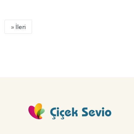
GÖNDER
Next
» İleri