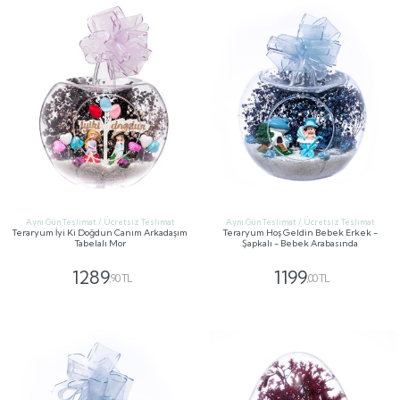
Aynı Gün Teslimat / Ücretsiz Teslimat
Aynı Gün Teslimat / Ücretsiz Teslimat
Teraryum İyi Ki Doğdun Canım Arkadaşım
Teraryum Hoş Geldin Bebek Erkek -
Tabelalı Mor
Şapkalı - Bebek Arabasında
1289
1199
,90 TL
,00 TL
GÖNDER
GÖNDER