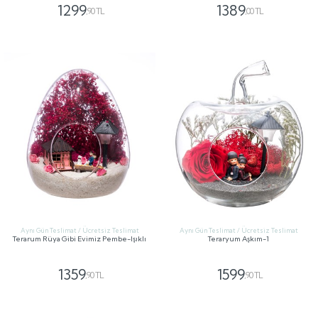
1299
1389
,90 TL
,00 TL
GÖNDER
GÖNDER
Aynı Gün Teslimat / Ücretsiz Teslimat
Aynı Gün Teslimat / Ücretsiz Teslimat
Terarum Rüya Gibi Evimiz Pembe-Işıklı
Teraryum Aşkım-1
1359
1599
,90 TL
,90 TL
GÖNDER
GÖNDER