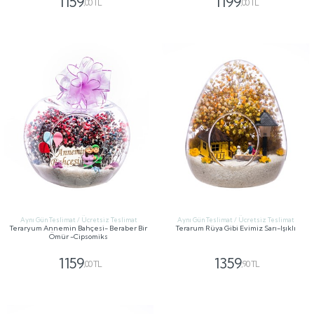
1159
1199
,00 TL
,00 TL
GÖNDER
GÖNDER
Aynı Gün Teslimat / Ücretsiz Teslimat
Aynı Gün Teslimat / Ücretsiz Teslimat
Teraryum Annemin Bahçesi- Beraber Bir
Terarum Rüya Gibi Evimiz Sarı-Işıklı
Ömür -Cipsomiks
1159
1359
,00 TL
,90 TL
GÖNDER
GÖNDER