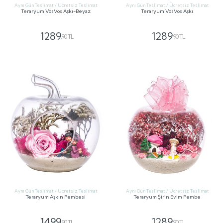
Aynı Gün Teslimat / Ücretsiz Teslimat
Aynı Gün Teslimat / Ücretsiz Teslimat
Teraryum VosVos Aşkı-Beyaz
Teraryum VosVos Aşkı
1289
1289
,90 TL
,90 TL
GÖNDER
GÖNDER
Aynı Gün Teslimat / Ücretsiz Teslimat
Aynı Gün Teslimat / Ücretsiz Teslimat
Teraryum Aşkın Pembesi
Teraryum Şirin Evim Pembe
1499
1289
,90 TL
,90 TL