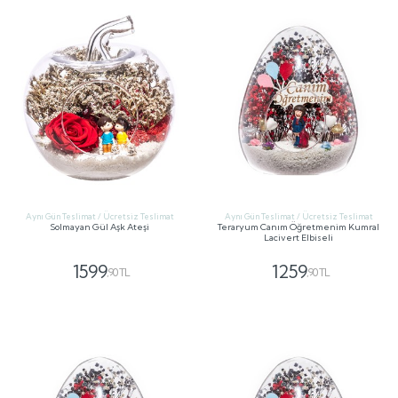
Aynı Gün Teslimat / Ücretsiz Teslimat
Aynı Gün Teslimat / Ücretsiz Teslimat
Solmayan Gül Aşk Ateşi
Teraryum Canım Öğretmenim Kumral
Lacivert Elbiseli
1599
1259
,90 TL
,90 TL
GÖNDER
GÖNDER