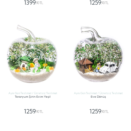
1399
1259
,90 TL
,90 TL
GÖNDER
GÖNDER
Aynı Gün Teslimat / Ücretsiz Teslimat
Aynı Gün Teslimat / Ücretsiz Teslimat
Teraryum Şirin Evim Yeşil
Eve Dönüş
1259
1259
,90 TL
,90 TL
GÖNDER
GÖNDER