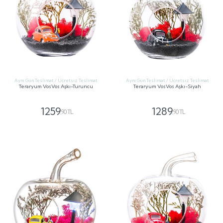
Aynı Gün Teslimat / Ücretsiz Teslimat
Aynı Gün Teslimat / Ücretsiz Teslimat
Teraryum VosVos Aşkı-Turuncu
Teraryum VosVos Aşkı-Siyah
1259
1289
,90 TL
,90 TL
GÖNDER
GÖNDER