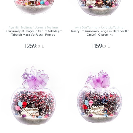
Aynı Gün Teslimat / Ücretsiz Teslimat
Aynı Gün Teslimat / Ücretsiz Teslimat
Teraryum İyi Ki Doğdun Canım Arkadaşım
Teraryum Annemin Bahçesi- Beraber Bir
Tabelalı Masa Ve Pastalı Pembe
Ömür1 -Cipsomiks
1259
1159
,90 TL
,00 TL
GÖNDER
GÖNDER