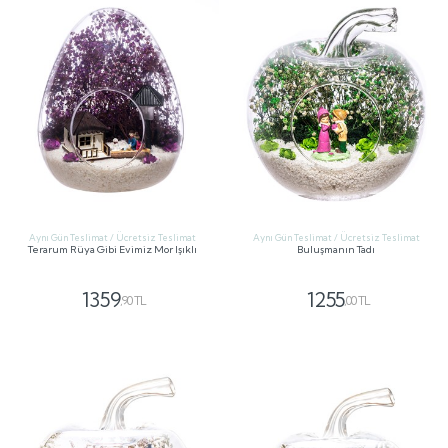
Aynı Gün Teslimat / Ücretsiz Teslimat
Aynı Gün Teslimat / Ücretsiz Teslimat
Terarum Rüya Gibi Evimiz Mor Işıklı
Buluşmanın Tadı
1359
1255
,90 TL
,00 TL
GÖNDER
GÖNDER