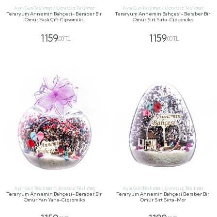
Aynı Gün Teslimat / Ücretsiz Teslimat
Aynı Gün Teslimat / Ücretsiz Teslimat
Teraryum Annemin Bahçesi- Beraber Bir
Teraryum Annemin Bahçesi- Beraber Bir
Ömür Yaşlı Çift Cipsomiks
Ömür Sırt Sırta-Cipsomiks
1159
1159
,00 TL
,00 TL
GÖNDER
GÖNDER
Aynı Gün Teslimat / Ücretsiz Teslimat
Aynı Gün Teslimat / Ücretsiz Teslimat
Teraryum Annemin Bahçesi- Beraber Bir
Teraryum Annemin Bahçesi Beraber Bir
Ömür Yan Yana-Cipsomiks
Ömür Sırt Sırta-Mor