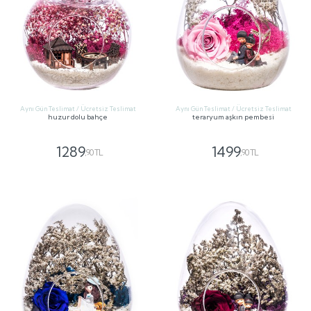
Aynı Gün Teslimat / Ücretsiz Teslimat
Aynı Gün Teslimat / Ücretsiz Teslimat
huzur dolu bahçe
teraryum aşkın pembesi
1289
1499
,90 TL
,90 TL
GÖNDER
GÖNDER