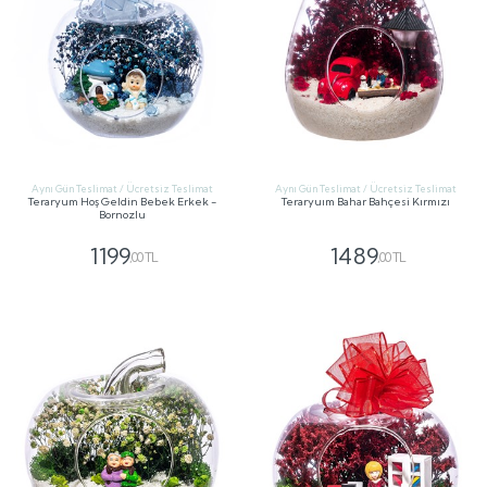
Aynı Gün Teslimat / Ücretsiz Teslimat
Aynı Gün Teslimat / Ücretsiz Teslimat
Teraryum Hoş Geldin Bebek Erkek -
Teraryuım Bahar Bahçesi Kırmızı
Bornozlu
1199
1489
,00 TL
,00 TL
GÖNDER
GÖNDER