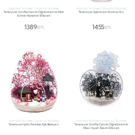
Aynı Gün Teslimat / Ücretsiz Teslimat
Aynı Gün Teslimat / Ücretsiz Teslimat
Teraryum Sınıfta Canım Öğretmenim Mor
Teraryum Aşkımızın Kırmızı Evi
Esmer Karamel Elbiseli
1389
1455
,00 TL
,00 TL
GÖNDER
GÖNDER
Aynı Gün Teslimat / Ücretsiz Teslimat
Aynı Gün Teslimat / Ücretsiz Teslimat
Teraryum Işıklı Pembe Aşk Bahçesi
Teraryum Sınıfta Canım Öğretmenim
Mavi Siyah Takım Elbiseli