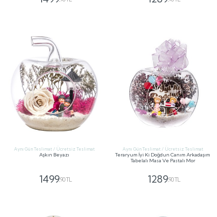
GÖNDER
GÖNDER
Aynı Gün Teslimat / Ücretsiz Teslimat
Aynı Gün Teslimat / Ücretsiz Teslimat
Aşkın Beyazı
Teraryum İyi Ki Doğdun Canım Arkadaşım
Tabelalı Masa Ve Pastalı Mor
1499
1289
,90 TL
,90 TL
GÖNDER
GÖNDER