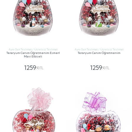
Aynı Gün Teslimat / Ücretsiz Teslimat
Aynı Gün Teslimat / Ücretsiz Teslimat
Teraryum Canım Öğretmenim Esmerl
Teraryum Canım Öğretmenim
Mavi Elbiseli
1259
1259
,90 TL
,90 TL
GÖNDER
GÖNDER