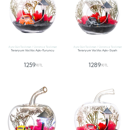
Aynı Gün Teslimat / Ücretsiz Teslimat
Aynı Gün Teslimat / Ücretsiz Teslimat
Teraryum VosVos Aşkı-Turuncu
Teraryum VosVos Aşkı-Siyah
1259
1289
,90 TL
,90 TL
GÖNDER
GÖNDER