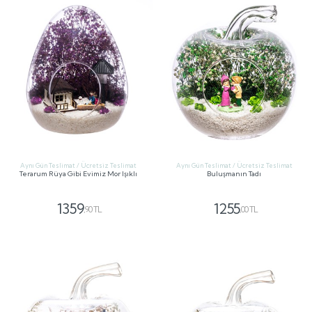
Aynı Gün Teslimat / Ücretsiz Teslimat
Aynı Gün Teslimat / Ücretsiz Teslimat
Terarum Rüya Gibi Evimiz Mor Işıklı
Buluşmanın Tadı
1359
1255
,90 TL
,00 TL
GÖNDER
GÖNDER