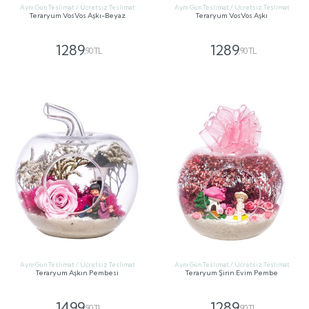
Aynı Gün Teslimat / Ücretsiz Teslimat
Aynı Gün Teslimat / Ücretsiz Teslimat
Teraryum VosVos Aşkı-Beyaz
Teraryum VosVos Aşkı
1289
1289
,90 TL
,90 TL
GÖNDER
GÖNDER
Aynı Gün Teslimat / Ücretsiz Teslimat
Aynı Gün Teslimat / Ücretsiz Teslimat
Teraryum Aşkın Pembesi
Teraryum Şirin Evim Pembe
1499
1289
,90 TL
,90 TL