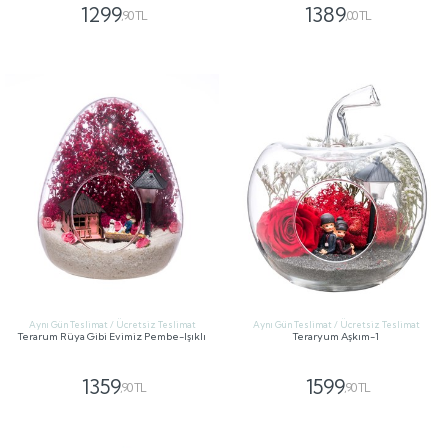
1299
1389
,90 TL
,00 TL
GÖNDER
GÖNDER
Aynı Gün Teslimat / Ücretsiz Teslimat
Aynı Gün Teslimat / Ücretsiz Teslimat
Terarum Rüya Gibi Evimiz Pembe-Işıklı
Teraryum Aşkım-1
1359
1599
,90 TL
,90 TL
GÖNDER
GÖNDER