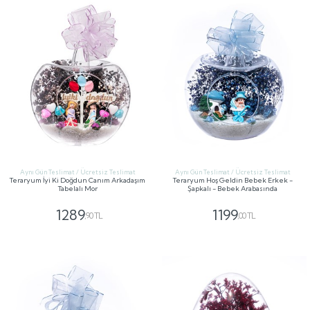
Aynı Gün Teslimat / Ücretsiz Teslimat
Aynı Gün Teslimat / Ücretsiz Teslimat
Teraryum İyi Ki Doğdun Canım Arkadaşım
Teraryum Hoş Geldin Bebek Erkek -
Tabelalı Mor
Şapkalı - Bebek Arabasında
1289
1199
,90 TL
,00 TL
GÖNDER
GÖNDER