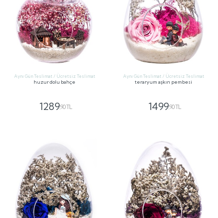
Aynı Gün Teslimat / Ücretsiz Teslimat
Aynı Gün Teslimat / Ücretsiz Teslimat
huzur dolu bahçe
teraryum aşkın pembesi
1289
1499
,90 TL
,90 TL
GÖNDER
GÖNDER