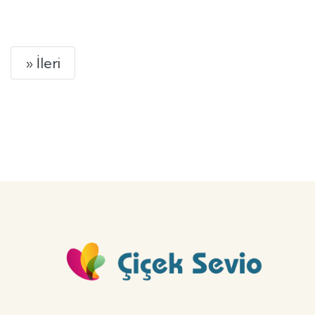
GÖNDER
Next
» İleri