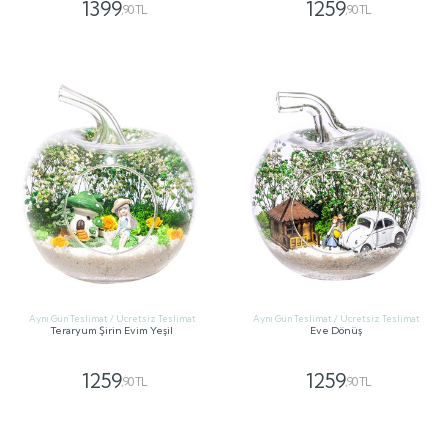
1399
1259
,90 TL
,90 TL
GÖNDER
GÖNDER
Aynı Gün Teslimat / Ücretsiz Teslimat
Aynı Gün Teslimat / Ücretsiz Teslimat
Teraryum Şirin Evim Yeşil
Eve Dönüş
1259
1259
,90 TL
,90 TL
GÖNDER
GÖNDER