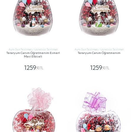
Aynı Gün Teslimat / Ücretsiz Teslimat
Aynı Gün Teslimat / Ücretsiz Teslimat
Teraryum Canım Öğretmenim Esmerl
Teraryum Canım Öğretmenim
Mavi Elbiseli
1259
1259
,90 TL
,90 TL
GÖNDER
GÖNDER