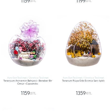
1159
1199
,00 TL
,00 TL
GÖNDER
GÖNDER
Aynı Gün Teslimat / Ücretsiz Teslimat
Aynı Gün Teslimat / Ücretsiz Teslimat
Teraryum Annemin Bahçesi- Beraber Bir
Terarum Rüya Gibi Evimiz Sarı-Işıklı
Ömür -Cipsomiks
1159
1359
,00 TL
,90 TL
GÖNDER
GÖNDER