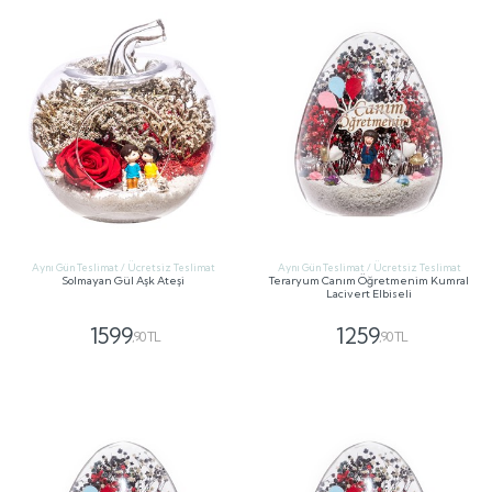
Aynı Gün Teslimat / Ücretsiz Teslimat
Aynı Gün Teslimat / Ücretsiz Teslimat
Solmayan Gül Aşk Ateşi
Teraryum Canım Öğretmenim Kumral
Lacivert Elbiseli
1599
1259
,90 TL
,90 TL
GÖNDER
GÖNDER