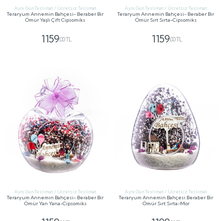
Aynı Gün Teslimat / Ücretsiz Teslimat
Aynı Gün Teslimat / Ücretsiz Teslimat
Teraryum Annemin Bahçesi- Beraber Bir
Teraryum Annemin Bahçesi- Beraber Bir
Ömür Yaşlı Çift Cipsomiks
Ömür Sırt Sırta-Cipsomiks
1159
1159
,00 TL
,00 TL
GÖNDER
GÖNDER
Aynı Gün Teslimat / Ücretsiz Teslimat
Aynı Gün Teslimat / Ücretsiz Teslimat
Teraryum Annemin Bahçesi- Beraber Bir
Teraryum Annemin Bahçesi Beraber Bir
Ömür Yan Yana-Cipsomiks
Ömür Sırt Sırta-Mor