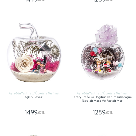
GÖNDER
GÖNDER
Aynı Gün Teslimat / Ücretsiz Teslimat
Aynı Gün Teslimat / Ücretsiz Teslimat
Aşkın Beyazı
Teraryum İyi Ki Doğdun Canım Arkadaşım
Tabelalı Masa Ve Pastalı Mor
1499
1289
,90 TL
,90 TL
GÖNDER
GÖNDER