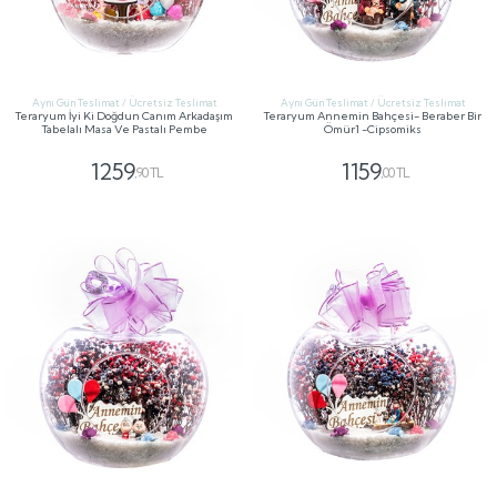
Aynı Gün Teslimat / Ücretsiz Teslimat
Aynı Gün Teslimat / Ücretsiz Teslimat
Teraryum İyi Ki Doğdun Canım Arkadaşım
Teraryum Annemin Bahçesi- Beraber Bir
Tabelalı Masa Ve Pastalı Pembe
Ömür1 -Cipsomiks
1259
1159
,90 TL
,00 TL
GÖNDER
GÖNDER