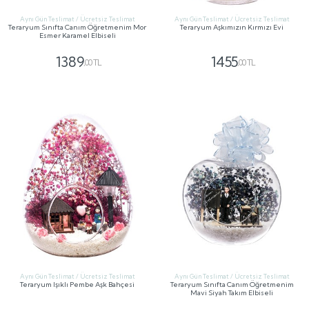
Aynı Gün Teslimat / Ücretsiz Teslimat
Aynı Gün Teslimat / Ücretsiz Teslimat
Teraryum Sınıfta Canım Öğretmenim Mor
Teraryum Aşkımızın Kırmızı Evi
Esmer Karamel Elbiseli
1389
1455
,00 TL
,00 TL
GÖNDER
GÖNDER
Aynı Gün Teslimat / Ücretsiz Teslimat
Aynı Gün Teslimat / Ücretsiz Teslimat
Teraryum Işıklı Pembe Aşk Bahçesi
Teraryum Sınıfta Canım Öğretmenim
Mavi Siyah Takım Elbiseli