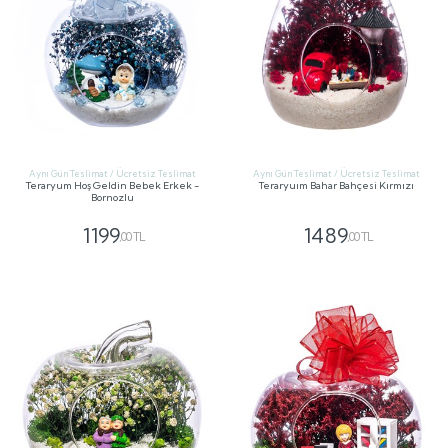
Aynı Gün Teslimat / Ücretsiz Teslimat
Aynı Gün Teslimat / Ücretsiz Teslimat
Teraryum Hoş Geldin Bebek Erkek -
Teraryuım Bahar Bahçesi Kırmızı
Bornozlu
1199
1489
,00 TL
,00 TL
GÖNDER
GÖNDER